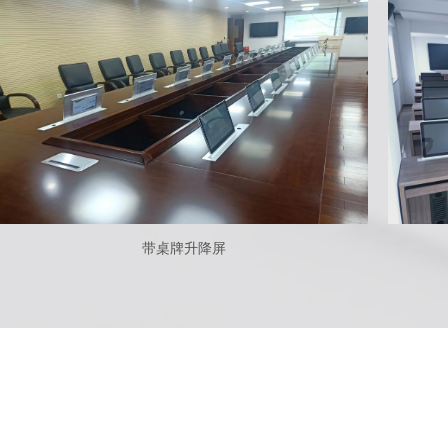
带桌牌升降屏