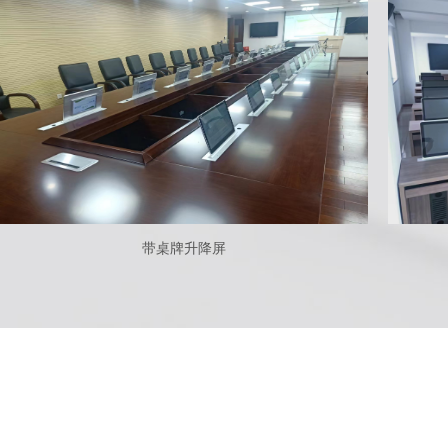
带桌牌升降屏